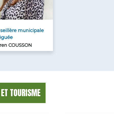
seillère municipale
éguée
ren COUSSON
 ET TOURISME