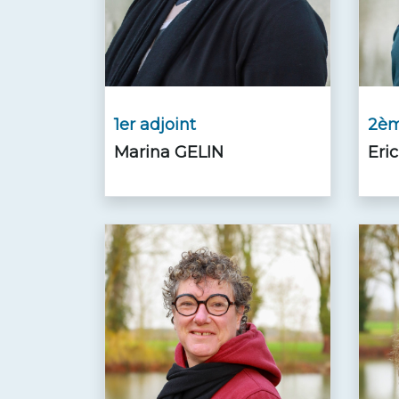
1er adjoint
2èm
Marina GELIN
Eri