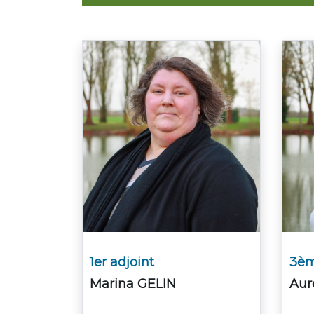
1er adjoint
3èm
Marina GELIN
Aur