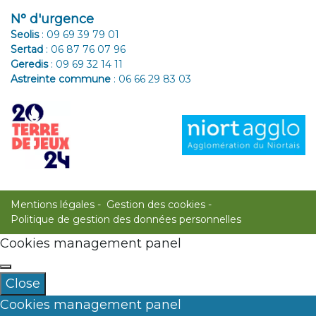
N° d'urgence
Seolis
:
09 69 39 79 01
Sertad
:
06 87 76 07 96
Geredis
:
09 69 32 14 11
Astreinte commune
:
06 66 29 83 03
Mentions légales
Gestion des cookies
Politique de gestion des données personnelles
Cookies management panel
Close
Cookies management panel