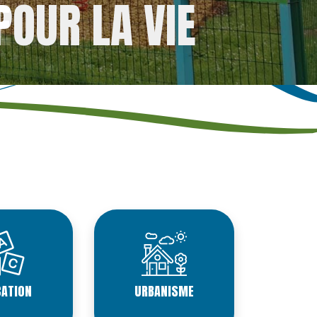
E
ATION
URBANISME